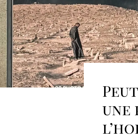
Peut
une 
l’ho