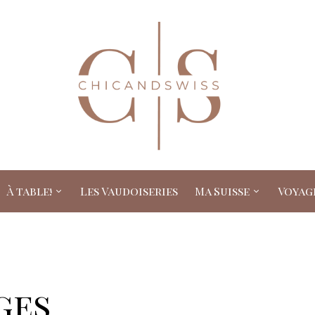
À table!
Les Vaudoiseries
Ma Suisse
Voyag
ges