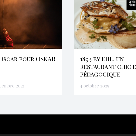
Oscar pour OSKAR
1893 by EHL, un
restaurant chic 
pédagogique
écembre 2025
4 octobre 2025