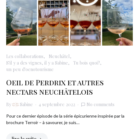
Les collaborations
Neuchâtel
S'il y a des vignes, il y a Sabine
Tu bois quoi?
un peu d'oenotourisme
Oeil de Perdrix et autres
nectars neuchâtelois
By
Sabine
4 septembre 2022
No comments
Pour ce dernier épisode de la série épicurienne inspirée par la
brochure Terroir – à savourer, je suis…
lire la suite