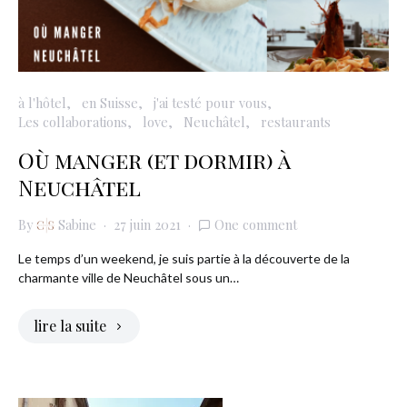
à l'hôtel
en Suisse
j'ai testé pour vous
Les collaborations
love
Neuchâtel
restaurants
Où manger (et dormir) à
Neuchâtel
By
Sabine
27 juin 2021
One comment
Le temps d’un weekend, je suis partie à la découverte de la
charmante ville de Neuchâtel sous un…
lire la suite