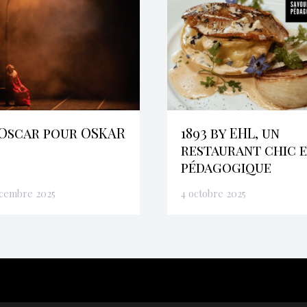
Oscar pour OSKAR
1893 by EHL, un
restaurant chic 
pédagogique
écembre 2025
4 octobre 2025