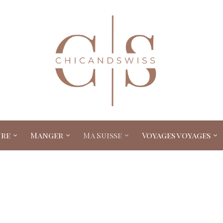
ure
Manger
Ma Suisse
Voyages voyages