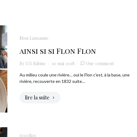
Mon Lausanne
ainsi si si Flon Flon
By
Sabine
10 mai 2018
One comment
Au milieu coule une rivière… oui le Flon c’est, à la base, une
rivière, recouverte en 1832 suite…
lire la suite
recettes