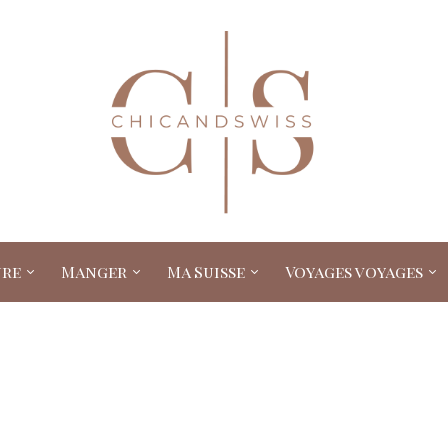
ure
Manger
Ma Suisse
Voyages voyages