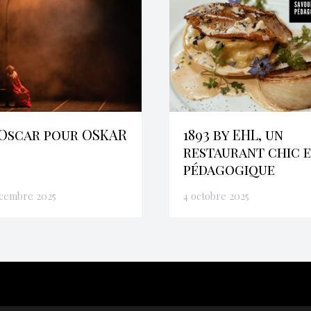
Oscar pour OSKAR
1893 by EHL, un
restaurant chic 
pédagogique
écembre 2025
4 octobre 2025