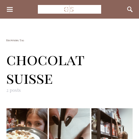
Search for:
Browsing Tag
chocolat
suisse
2 posts