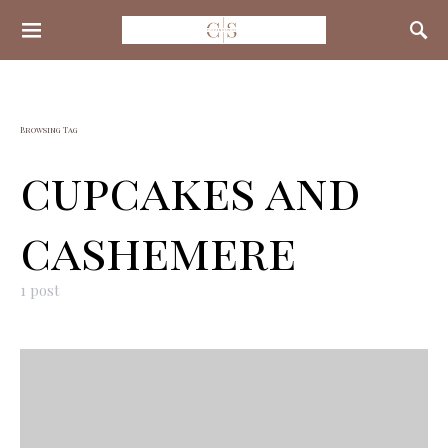
Search for:
Browsing Tag
cupcakes and
cashemere
1 post