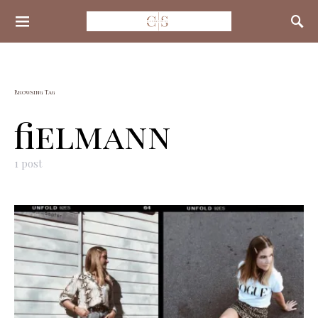
Search for:
Browsing Tag
fielmann
1 post