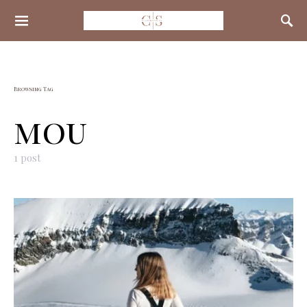
Search for:
Browsing Tag
mou
1 post