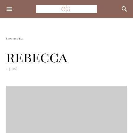
Search for:
Browsing Tag
rebecca
1 post