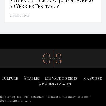
Animer un Talk avec Julien Favreau
au Verbier Festival ✔
21 juillet 2025
Culture
À table!
Les Vaudoiseries
Ma Suisse
Voyages voyages
Rejoignez-moi sur Instagram | contact@chicandswiss.com |
©ChicandSwiss 2025