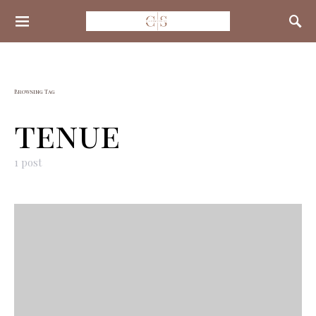
Search for:
Browsing Tag
tenue
1 post