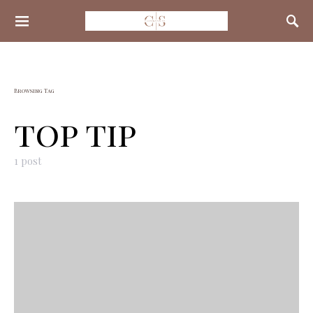
Search for:
Browsing Tag
top tip
1 post