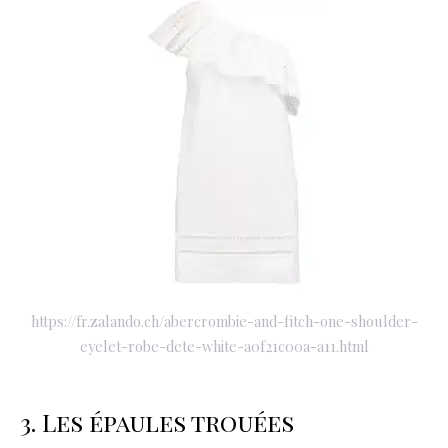
https://fr.zalando.ch/abercrombie-and-fitch-one-shoulder-
eyelet-robe-dete-white-a0f21c00a-a11.html
3. Les épaules trouées