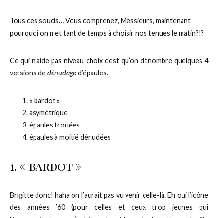
Tous ces soucis… Vous comprenez, Messieurs, maintenant
pourquoi on met tant de temps à choisir nos tenues le matin?!?
Ce qui n’aide pas niveau choix c’est qu’on dénombre quelques 4
versions de
dénudage
d’épaules.
« bardot »
asymétrique
épaules trouées
épaules à moitié dénudées
1. « bardot »
Brigitte donc! haha on l’aurait pas vu venir celle-là. Eh oui l’icône
des années ’60 (pour celles et ceux trop jeunes qui