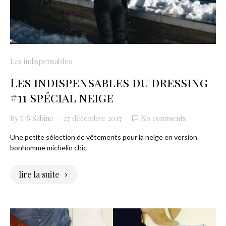
Les indispensables
Les indispensables du dressing
#11 spécial neige
By
Sabine
27 décembre 2017
No comments
Une petite sélection de vêtements pour la neige en version
bonhomme michelin chic
lire la suite