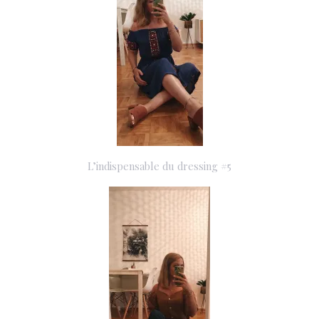
L’indispensable du dressing #5