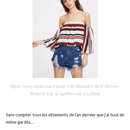
https://www.shein.com/Elastic-Off-Shoulder-Bell-Sleeve-
Striped-Top-p-349880-cat-1733.html
Sans compter tous les vêtements de l’an dernier que j’ai tout de
même gardés…