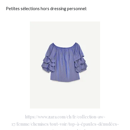
Petites sélections hors dressing personnel:
https://www.zara.com/ch/fr/collection-aw-
17/femme/chemises/tout-voir/top-à-épaules-dénudées-