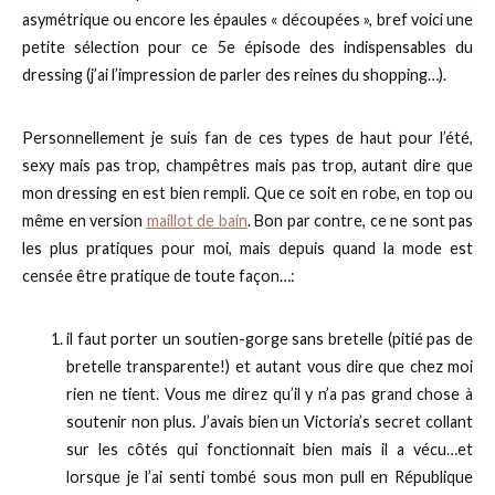
asymétrique ou encore les épaules « découpées », bref voici une
petite sélection pour ce 5e épisode des indispensables du
dressing (j’ai l’impression de parler des reines du shopping…).
Personnellement je suis fan de ces types de haut pour l’été,
sexy mais pas trop, champêtres mais pas trop, autant dire que
mon dressing en est bien rempli. Que ce soit en robe, en top ou
même en version
maillot de bain
. Bon par contre, ce ne sont pas
les plus pratiques pour moi, mais depuis quand la mode est
censée être pratique de toute façon…:
il faut porter un soutien-gorge sans bretelle (pitié pas de
bretelle transparente!) et autant vous dire que chez moi
rien ne tient. Vous me direz qu’il y n’a pas grand chose à
soutenir non plus. J’avais bien un Victoria’s secret collant
sur les côtés qui fonctionnait bien mais il a vécu…et
lorsque je l’ai senti tombé sous mon pull en République