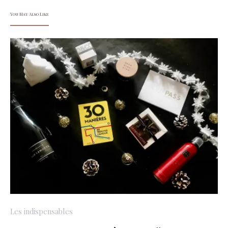
You May Also Like
Les indispensables