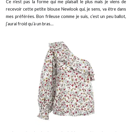
Ce n’est pas la forme qui me plaisait le plus mais je viens de
recevoir cette petite blouse Newlook qui, je sens, va être dans
mes préférées. Bon frileuse comme je suis, c’est un peu ballot,
j’aurai froid qu’à un bras…