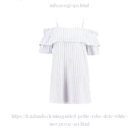
mf921c0gi-q11.html
https://fr.zalando.ch/missguided-petite-robe-dete-white-
m0v21c02c-a11.html