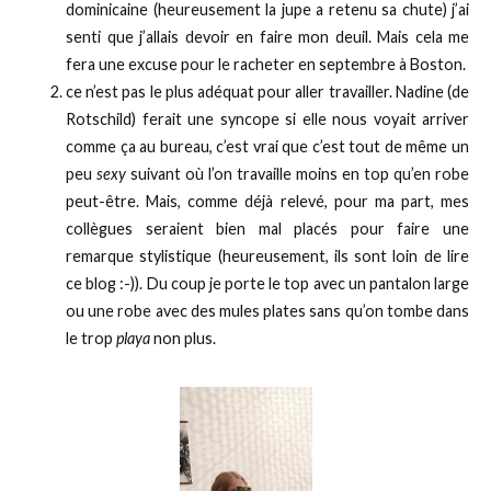
dominicaine (heureusement la jupe a retenu sa chute) j’ai
senti que j’allais devoir en faire mon deuil. Mais cela me
fera une excuse pour le racheter en septembre à Boston.
ce n’est pas le plus adéquat pour aller travailler. Nadine (de
Rotschild) ferait une syncope si elle nous voyait arriver
comme ça au bureau, c’est vrai que c’est tout de même un
peu
sexy
suivant où l’on travaille moins en top qu’en robe
peut-être. Mais, comme déjà relevé, pour ma part, mes
collègues seraient bien mal placés pour faire une
remarque stylistique (heureusement, ils sont loin de lire
ce blog :-)). Du coup je porte le top avec un pantalon large
ou une robe avec des mules plates sans qu’on tombe dans
le trop
playa
non plus.