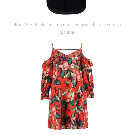
https://fr.zalando.ch/ichi-robe-chemise-black-ic221c059-
q11.html