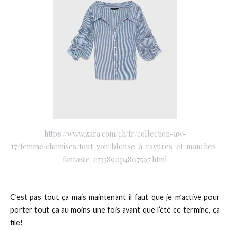
https://www.zara.com/ch/fr/collection-aw-
17/femme/chemises/tout-voir/blouse-à-rayures-et-manches-
fantaisie-c733890p4807597.html
C’est pas tout ça mais maintenant il faut que je m’active pour
porter tout ça au moins une fois avant que l’été ce termine, ça
file!