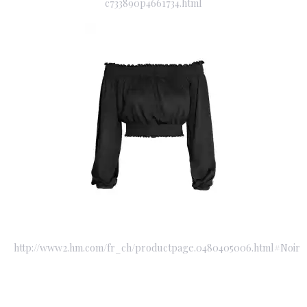
c733890p4661734.html
http://www2.hm.com/fr_ch/productpage.0480405006.html#Noir