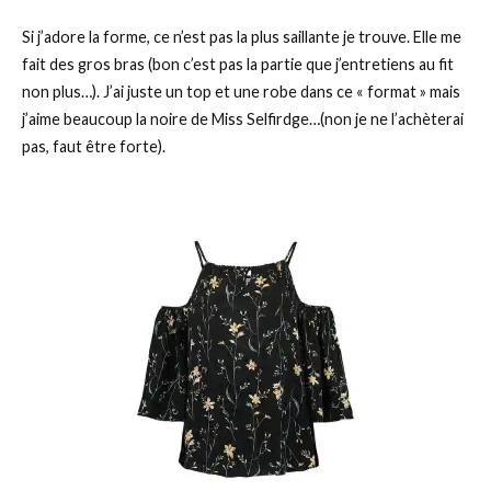
Si j’adore la forme, ce n’est pas la plus saillante je trouve. Elle me
fait des gros bras (bon c’est pas la partie que j’entretiens au fit
non plus…). J’ai juste un top et une robe dans ce « format » mais
j’aime beaucoup la noire de Miss Selfirdge…(non je ne l’achèterai
pas, faut être forte).