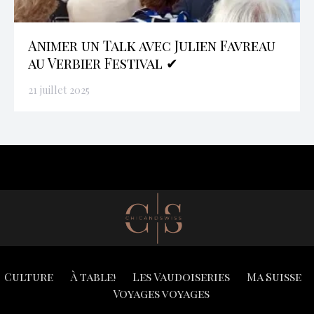
Animer un Talk avec Julien Favreau
au Verbier Festival ✔
21 juillet 2025
Culture
À table!
Les Vaudoiseries
Ma Suisse
Voyages voyages