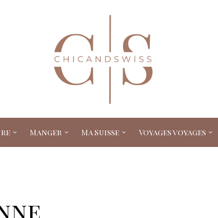
ure
Manger
Ma Suisse
Voyages voyages
anne