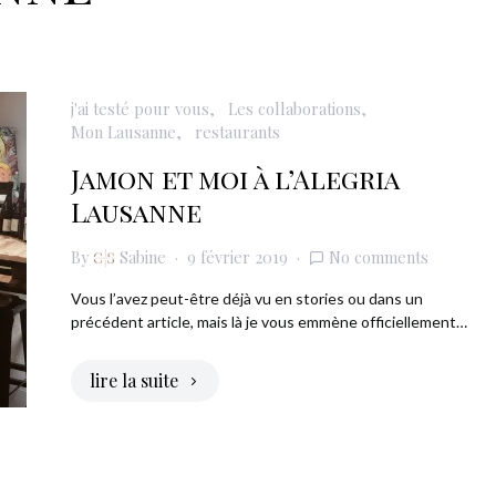
j'ai testé pour vous
Les collaborations
Mon Lausanne
restaurants
Jamon et moi à l’Alegria
Lausanne
By
Sabine
9 février 2019
No comments
Vous l’avez peut-être déjà vu en stories ou dans un
précédent article, mais là je vous emmène officiellement…
lire la suite