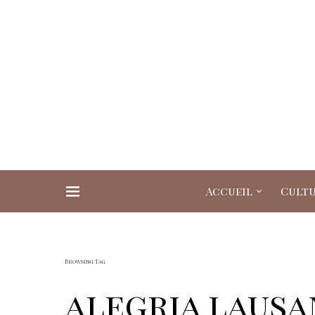
Accueil
Cult
Search for:
Browsing Tag
alegria laus