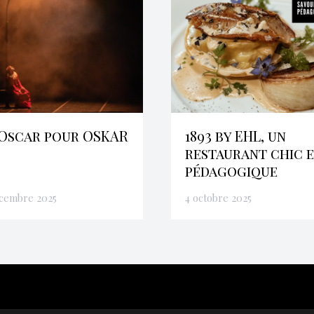
Oscar pour OSKAR
1893 by EHL, un
restaurant chic 
pédagogique
écembre 2025
4 octobre 2025