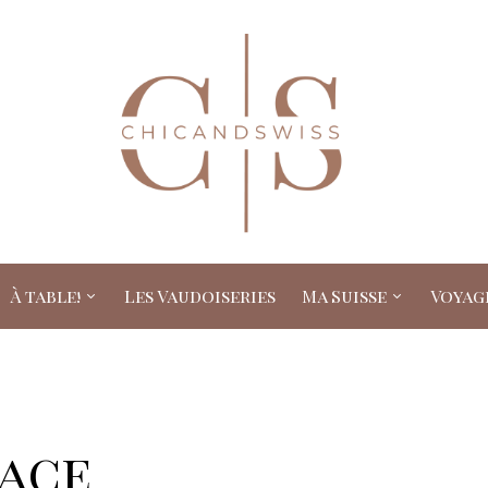
À table!
Les Vaudoiseries
Ma Suisse
Voyag
lace