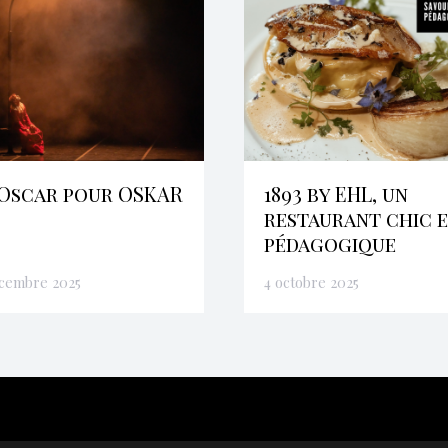
Oscar pour OSKAR
1893 by EHL, un
restaurant chic 
pédagogique
écembre 2025
4 octobre 2025