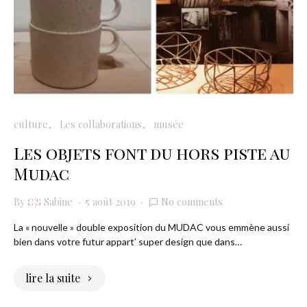
culture
Les collaborations
musée
Les objets font du hors piste au
Mudac
By
Sabine
5 août 2019
No comments
La « nouvelle » double exposition du MUDAC vous emmène aussi
bien dans votre futur appart’ super design que dans…
lire la suite