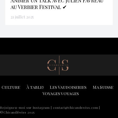
Animer un Talk avec Julien Favreau
au Verbier Festival ✔
21 juillet 2025
Culture
À table!
Les Vaudoiseries
Ma Suisse
Voyages voyages
Rejoignez-moi sur Instagram | contact@chicandswiss.com |
©ChicandSwiss 2025