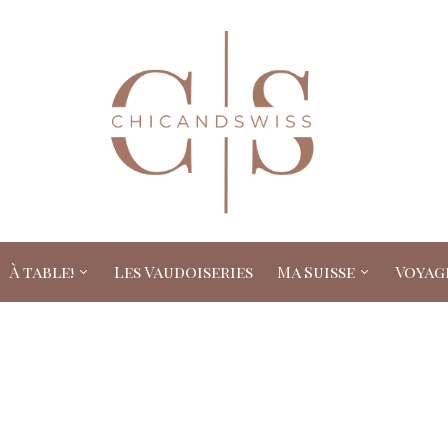
À table!
Les Vaudoiseries
Ma Suisse
Voyag