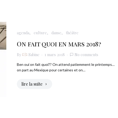
agenda
culture
danse
théâtre
On fait quoi en mars 2018?
By
Sabine
1 mars 2018
No comments
Ben oui on fait quoi?? On attend patiemment le printemps…
on part au Mexique pour certaines et on…
lire la suite