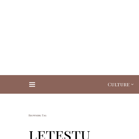
Culture
Search for:
Browsing Tag
letestu