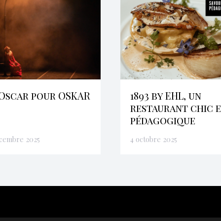
Oscar pour OSKAR
1893 by EHL, un
restaurant chic 
pédagogique
écembre 2025
4 octobre 2025