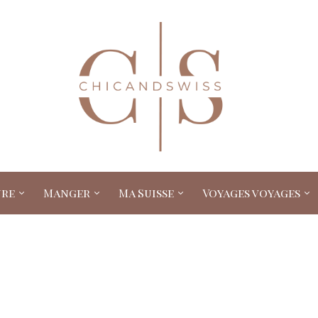
ure
Manger
Ma Suisse
Voyages voyages