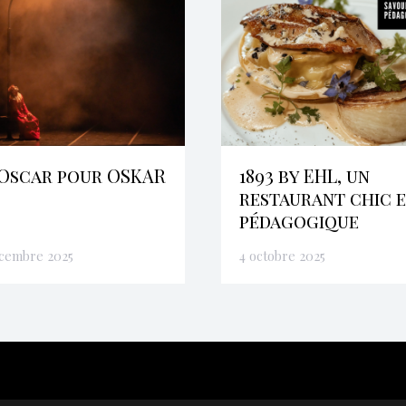
Oscar pour OSKAR
1893 by EHL, un
restaurant chic 
pédagogique
écembre 2025
4 octobre 2025