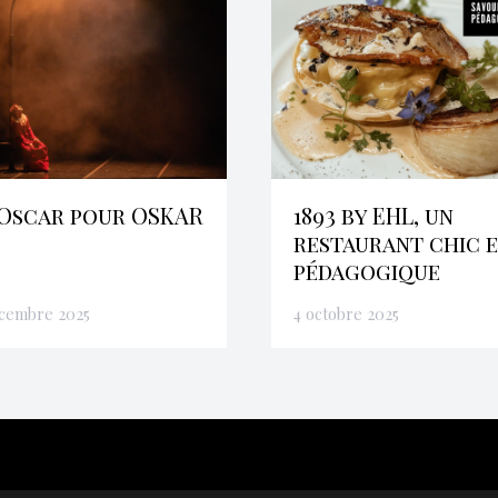
Oscar pour OSKAR
1893 by EHL, un
restaurant chic 
pédagogique
écembre 2025
4 octobre 2025