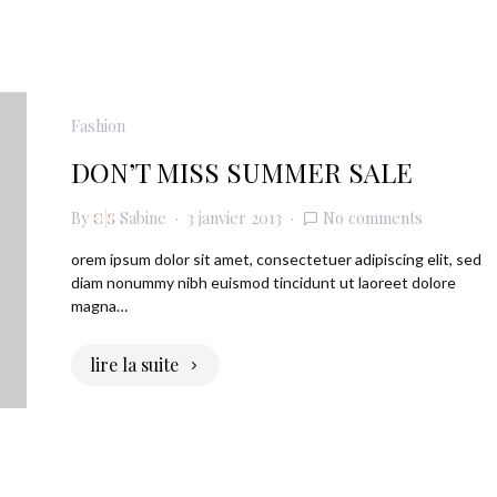
Fashion
DON’T MISS SUMMER SALE
By
Sabine
3 janvier 2013
No comments
orem ipsum dolor sit amet, consectetuer adipiscing elit, sed
diam nonummy nibh euismod tincidunt ut laoreet dolore
magna…
lire la suite