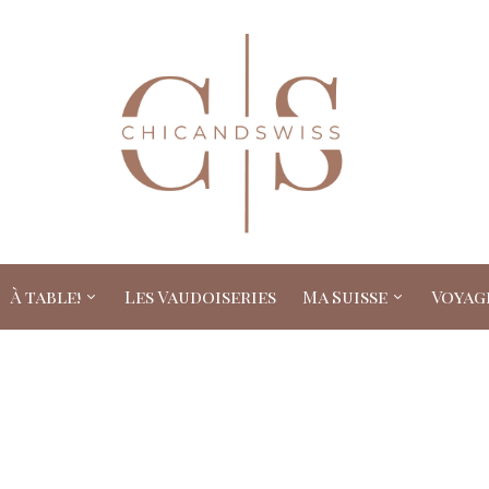
À table!
Les Vaudoiseries
Ma Suisse
Voyag