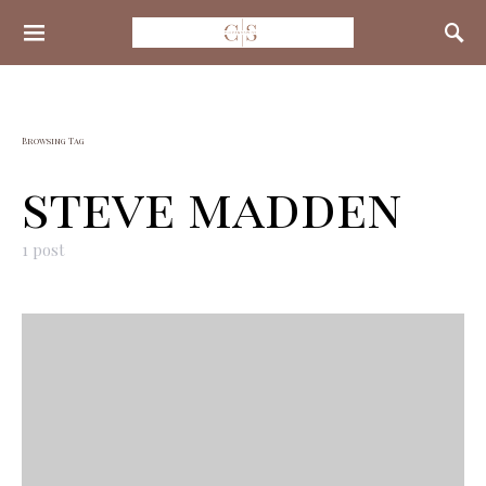
Search for:
Browsing Tag
steve madden
1 post