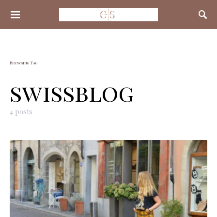
Search for:
Browsing Tag
swissblog
4 posts