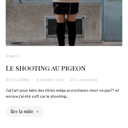
tenues
Le shooting au pigeon
By
sabine
25 octobre 2017
6 comments
J’ai l’art pour faire des titres méga accrocheurs n’est-ce pas?? et
encore j’ai été soft car le shooting…
lire la suite