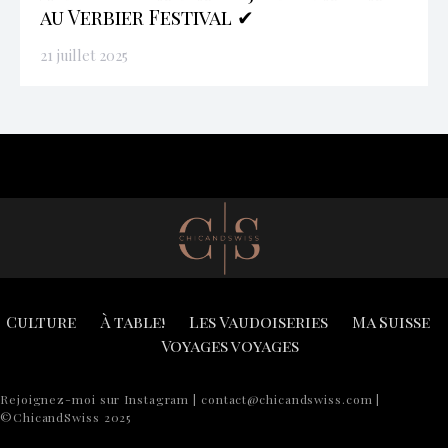
au Verbier Festival ✔
21 juillet 2025
Culture
À table!
Les Vaudoiseries
Ma Suisse
Voyages voyages
Rejoignez-moi sur Instagram | contact@chicandswiss.com |
©ChicandSwiss 2025