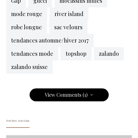
Gap
gucci
mocassins mules
mode rouge
river island
robe longue
sac velours
tendances automne/hiver 2017
tendances mode
topshop
zalando
zalando suisse
View Comments (1)
You May Also Like