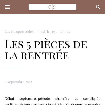
Search for:
Les indispensables
must-haves
tenues
Les 5 pièces de
la rentrée
6 septembre 2017
Début septembre…période charnière et compliquée
vestimentairement parlant. On est à la fois obligées de prendre