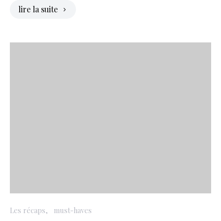
lire la suite
Les récaps
must-haves