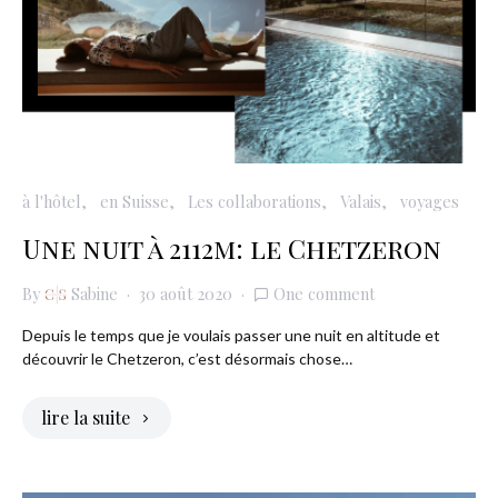
à l'hôtel
en Suisse
Les collaborations
Valais
voyages
Une nuit à 2112m: le Chetzeron
By
Sabine
30 août 2020
One comment
Depuis le temps que je voulais passer une nuit en altitude et
découvrir le Chetzeron, c’est désormais chose…
lire la suite