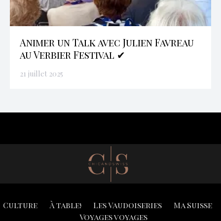
Animer un Talk avec Julien Favreau
au Verbier Festival ✔
21 juillet 2025
Culture
À table!
Les Vaudoiseries
Ma Suisse
Voyages voyages