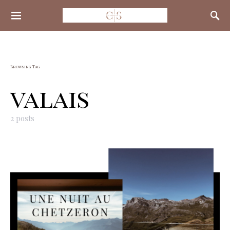
Search for:
Browsing Tag
valais
2 posts