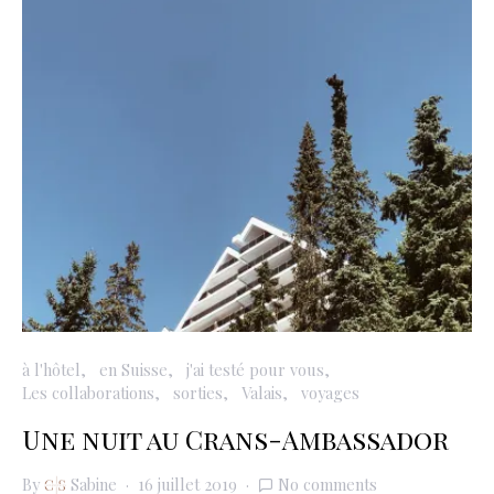
à l'hôtel
en Suisse
j'ai testé pour vous
Les collaborations
sorties
Valais
voyages
Une nuit au Crans-Ambassador
By
Sabine
16 juillet 2019
No comments