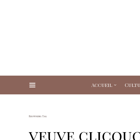
Accueil
Cult
Search for:
Browsing Tag
veuve clicqu