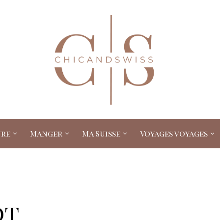
ure
Manger
Ma Suisse
Voyages voyages
ot