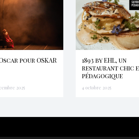
Oscar pour OSKAR
1893 by EHL, un
restaurant chic 
pédagogique
écembre 2025
4 octobre 2025