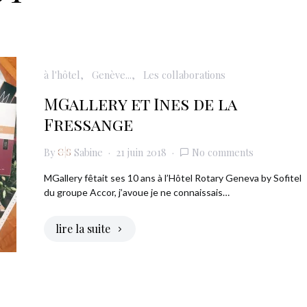
à l'hôtel
Genève...
Les collaborations
MGallery et Ines de la
Fressange
By
Sabine
21 juin 2018
No comments
MGallery fêtait ses 10 ans à l’Hôtel Rotary Geneva by Sofitel
du groupe Accor, j’avoue je ne connaissais…
lire la suite