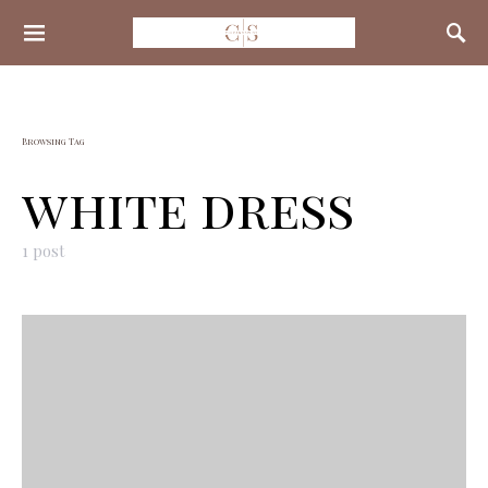
Search for:
Browsing Tag
white dress
1 post