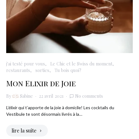
j'ai testé pour vous
Le Chic et le Swiss du moment
restaurants
sorties
Tu bois quoi?
Mon Elixir de Joie
By
Sabine
22 avril 2021
No comments
L’élixir qui t’apporte de la joie à domicile! Les cocktails du
Vestibule te sont désormais livrés à la…
lire la suite