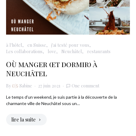
à l'hôtel
en Suisse
j'ai testé pour vous
Les collaborations
love
Neuchâtel
restaurants
Où manger (et dormir) à
Neuchâtel
By
Sabine
27 juin 2021
One comment
Le temps d’un weekend, je suis partie à la découverte de la
charmante ville de Neuchâtel sous un…
lire la suite