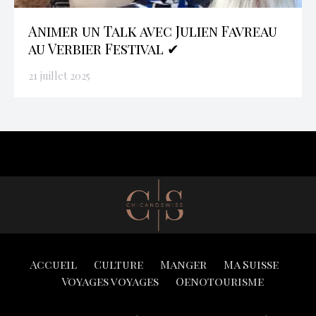
Animer un Talk avec Julien Favreau
au Verbier Festival ✔
21 juillet 2025
Accueil
Culture
Manger
Ma Suisse
Voyages voyages
Oenotourisme