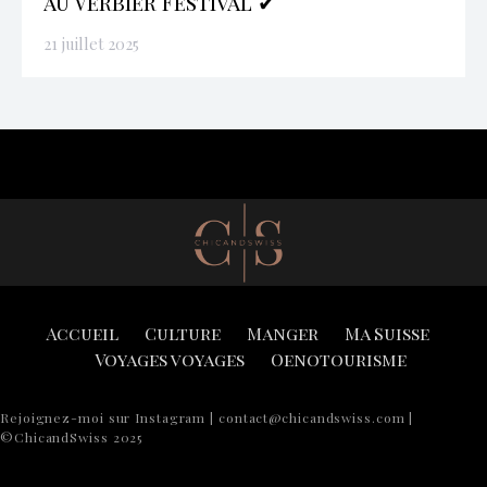
au Verbier Festival ✔
21 juillet 2025
Accueil
Culture
Manger
Ma Suisse
Voyages voyages
Oenotourisme
Rejoignez-moi sur Instagram | contact@chicandswiss.com |
©ChicandSwiss 2025