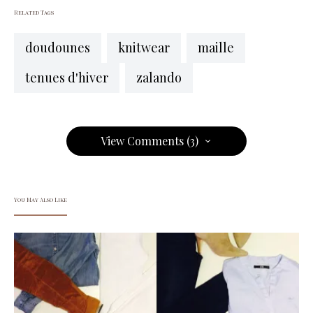
Related Tags
doudounes
knitwear
maille
tenues d'hiver
zalando
View Comments (3)
You May Also Like