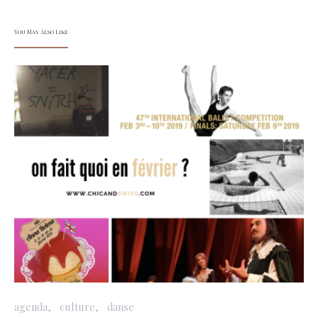
You May Also Like
agenda
culture
danse