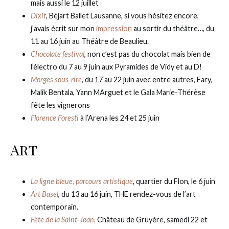
mais aussi le 12 juillet
Dixit
,
Béjart Ballet Lausanne, si vous hésitez encore,
j’avais écrit sur mon
impression
au sortir du théâtre…, du
11 au 16 juin au Théâtre de Beaulieu.
Chocolate festival
, non c’est pas du chocolat mais bien de
l’électro du 7 au 9 juin aux Pyramides de Vidy et au D!
Morges sous-rire
, du 17 au 22 juin avec entre autres, Fary,
Malik Bentala, Yann MArguet et le Gala Marie-Thérèse
fête les vignerons
Florence Foresti
à l’Arena les 24 et 25 juin
Art
La ligne bleue, parcours artistique
,
quartier du Flon, le 6 juin
Art Basel
, du 13 au 16 juin, THE rendez-vous de l’art
contemporain.
Fête de la Saint-Jean
,
Château de Gruyère, samedi 22 et