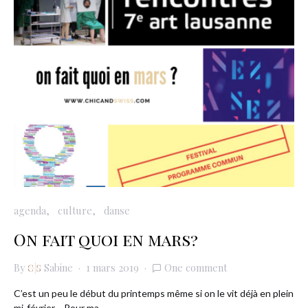
agenda
culture
danse
On fait quoi en mars?
By
Sabine
1 mars 2019
One comment
C’est un peu le début du printemps même si on le vit déjà en plein
mi-février… Pour ma…