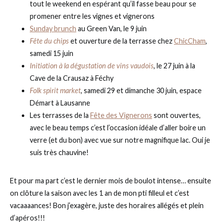
tout le weekend en espérant qu’il fasse beau pour se
promener entre les vignes et vignerons
Sunday brunch
au Green Van, le 9 juin
Fête du chips
et ouverture de la terrasse chez
ChicCham
,
samedi 15 juin
Initiation à la dégustation de vins vaudois
, le 27 juin à la
Cave de la Crausaz à Féchy
Folk spirit market
, samedi 29 et dimanche 30 juin, espace
Démart à Lausanne
Les terrasses de la
Fête des Vignerons
sont ouvertes,
avec le beau temps c’est l’occasion idéale d’aller boire un
verre (et du bon) avec vue sur notre magnifique lac. Oui je
suis très chauvine!
Et pour ma part c’est le dernier mois de boulot intense… ensuite
on clôture la saison avec les 1 an de mon pti filleul et c’est
vacaaaances! Bon j’exagère, juste des horaires allégés et plein
d’apéros!!!