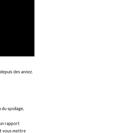
 depuis des an
nez.
 du spoilage,
 un rapport
et vous mettre