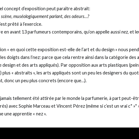
tel concept d’exposition peut paraître abstrait:
scène, muséologiquement parlant, des odeurs…?
’est prêté à l’exercice.
tre en avant 13 parfumeurs contemporains, qu’on appelle aussi
nez
, et l
on « en quoi cette exposition est-elle de l’art et du design » nous pen
les doigts dans l’nez: parce que cela rentre ainsi dans la catégorie des 
design et des arts appliqués). Par opposition aux arts plastiques (pein
) plus « abstraits », les arts appliqués sont un peu les designers du quot
t, donc un peu plus concrets (encore que…).
jamais tellement été attirée par le monde la parfumerie, à part peut-êt
és) avec Sophie Marceau et Vincent Pérez (même si c’est un vrai c* »* »* 
ue une apprentie « nez ».