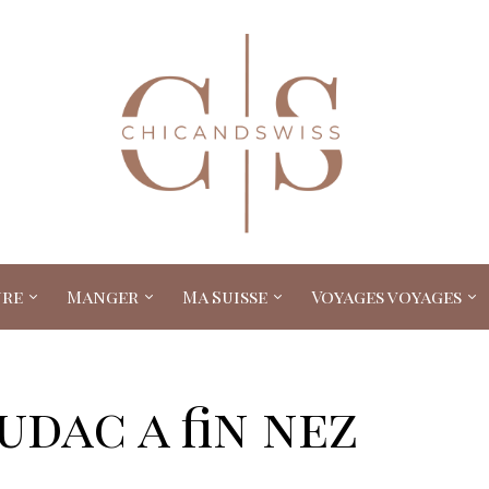
ure
Manger
Ma Suisse
Voyages voyages
udac a fin nez