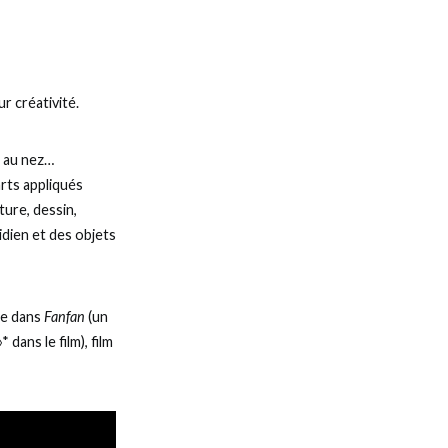
eur créativité.
d au nez…
arts appliqués
ture, dessin,
idien et des objets
re dans
Fanfan
(un
dans le film), film