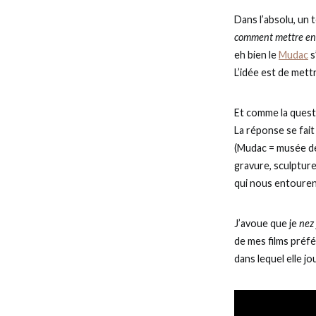
Dans l’absolu, un 
comment mettre en 
eh bien le
Mudac
s
L’idée est de met
Et comme la questi
La réponse se fait 
(Mudac = musée de 
gravure, sculpture
qui nous entouren
J’avoue que je
nez
de mes films préfér
dans lequel elle jo