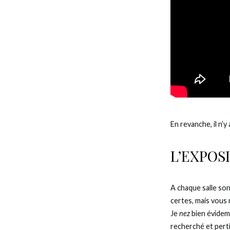
En revanche, il n’
L’EXPOS
A chaque salle so
certes, mais vous 
Je
nez
bien évidemm
recherché et perti