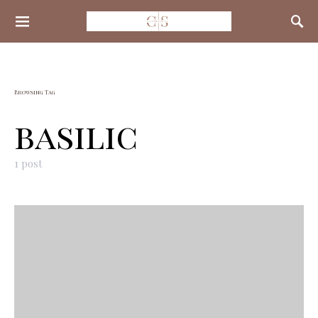
Search for:
Browsing Tag
basilic
1 post