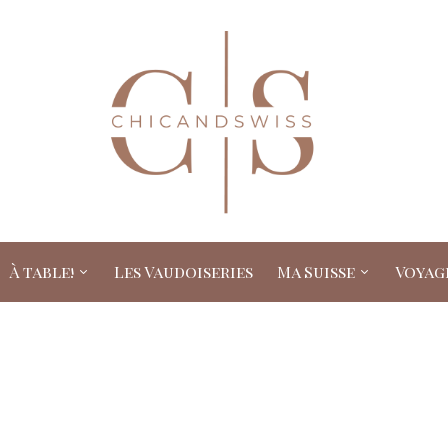
À table!
Les Vaudoiseries
Ma Suisse
Voyag