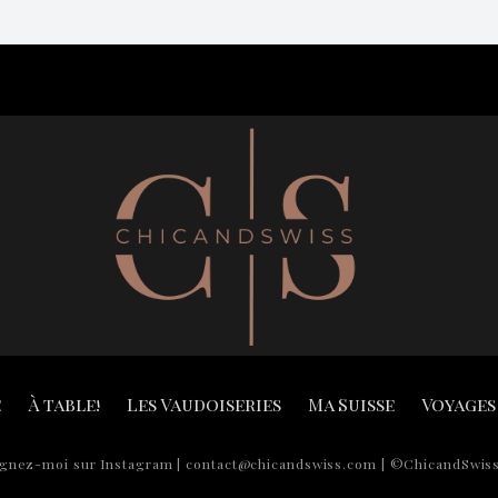
e
À table!
Les Vaudoiseries
Ma Suisse
Voyages
ignez-moi sur Instagram | contact@chicandswiss.com | ©ChicandSwiss