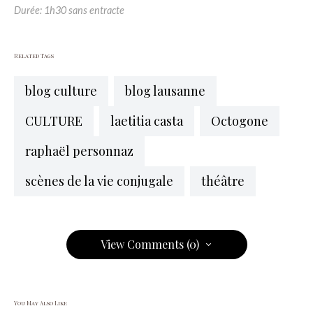
Durée: 1h30 sans entracte
Related Tags
blog culture
blog lausanne
CULTURE
laetitia casta
Octogone
raphaël personnaz
scènes de la vie conjugale
théâtre
View Comments (0)
You May Also Like