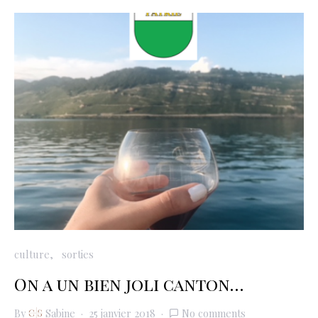
culture
sorties
On a un bien joli canton…
By
Sabine
25 janvier 2018
No comments