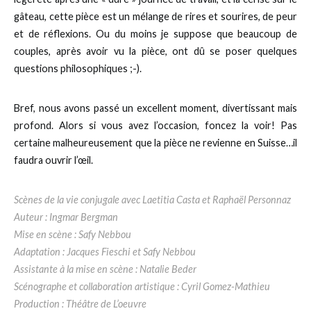
gâteau, cette pièce est un mélange de rires et sourires, de peur
et de réflexions. Ou du moins je suppose que beaucoup de
couples, après avoir vu la pièce, ont dû se poser quelques
questions philosophiques ;-).
Bref, nous avons passé un excellent moment, divertissant mais
profond. Alors si vous avez l’occasion, foncez la voir! Pas
certaine malheureusement que la pièce ne revienne en Suisse…il
faudra ouvrir l’œil.
Scènes de la vie conjugale avec Laetitia Casta et Raphaël Personnaz
Auteur : Ingmar Bergman
Mise en scène : Safy Nebbou
Adaptation : Jacques Fieschi et Safy Nebbou
Assistante à la mise en scène : Natalie Beder
Scénographe et collaboration artistique : Cyril Gomez-Mathieu
Production : Théâtre de L’oeuvre