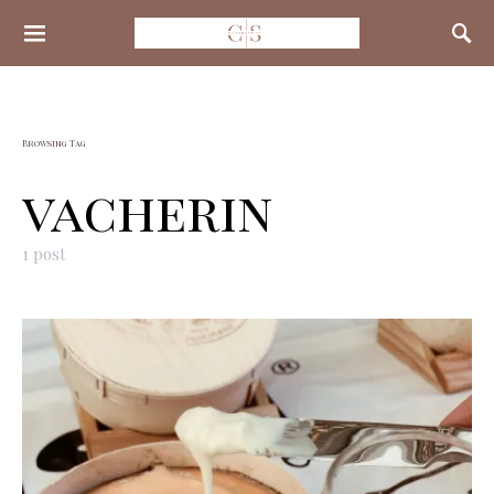
Search for:
Browsing Tag
vacherin
1 post