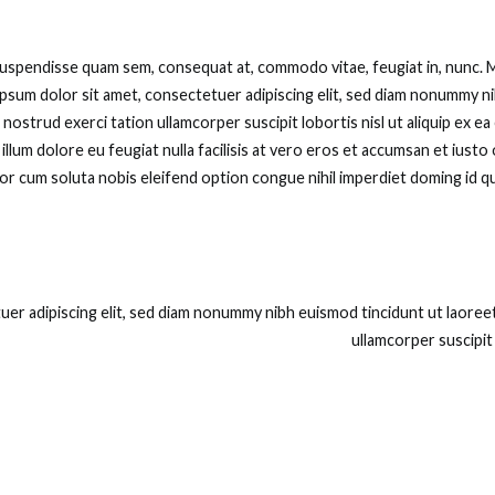
Suspendisse quam sem, consequat at, commodo vitae, feugiat in, nunc. M
psum dolor sit amet, consectetuer adipiscing elit, sed diam nonummy n
s nostrud exerci tation ullamcorper suscipit lobortis nisl ut aliquip ex
illum dolore eu feugiat nulla facilisis at vero eros et accumsan et iusto 
empor cum soluta nobis eleifend option congue nihil imperdiet doming id
uer adipiscing elit, sed diam nonummy nibh euismod tincidunt ut laoree
ullamcorper suscipit