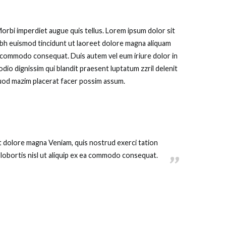
orbi imperdiet augue quis tellus. Lorem ipsum dolor sit
ibh euismod tincidunt ut laoreet dolore magna aliquam
 ea commodo consequat. Duis autem vel eum iriure dolor in
odio dignissim qui blandit praesent luptatum zzril delenit
 quod mazim placerat facer possim assum.
t dolore magna Veniam, quis nostrud exerci tation
 lobortis nisl ut aliquip ex ea commodo consequat.