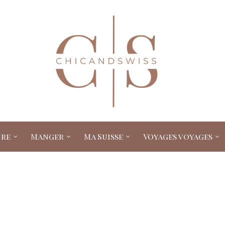
ure
Manger
Ma Suisse
Voyages voyages