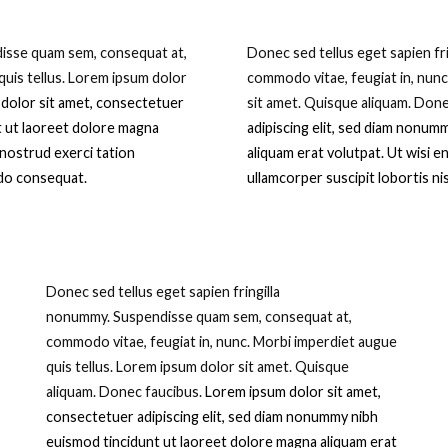
isse quam sem, consequat at,
D
onec sed tellus eget sapien f
quis tellus. Lorem ipsum dolor
commodo vitae, feugiat in, nunc
dolor sit amet, consectetuer
sit amet. Quisque aliquam. Don
t ut laoreet dolore magna
adipiscing elit, sed diam nonum
 nostrud exerci tation
aliquam erat volutpat. Ut wisi e
odo consequat.
ullamcorper suscipit lobortis n
D
onec sed tellus eget sapien fringilla
nonummy.
Suspendisse quam sem, consequat at,
commodo vitae, feugiat in, nunc. Morbi imperdiet augue
quis tellus. Lorem ipsum dolor sit amet. Quisque
aliquam. Donec faucibus.
Lorem ipsum dolor sit amet,
consectetuer adipiscing elit, sed diam nonummy nibh
euismod tincidunt ut laoreet dolore magna aliquam erat