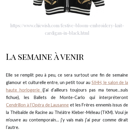
https://www.chicwish.com/festive-bloom-embroidery-knit-
cardigan-in-black.html
La semaine à venir
Elle se remplit peu à peu, ce sera surtout une fin de semaine
glamour et culturelle entre, un petit tour au
SIHH, le salon de la
haute horlogerie
(j’ai d’ailleurs toujours pas ma tenue…suis
fichue), les Ballets de Monte-Carlo qui interpréteront
Cendrillon à l’Opéra de Lausanne
et les Frères ennemis issus de
la Thébaïde de Racine au Théâtre Kleber-Méleau (TKM). Voui je
m’ouvre au contemporain… j’y vais mais j’ai peur comme dirait
l’autre.