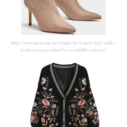
https://www.zara.com/ch/en/high-heel-sock-style-ankle-
boots-p12104301.html?v1=5323388&v2=805003