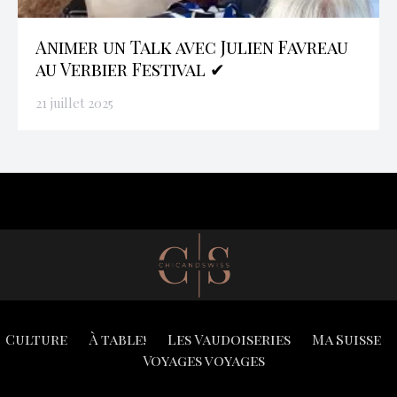
Animer un Talk avec Julien Favreau
au Verbier Festival ✔
21 juillet 2025
Culture
À table!
Les Vaudoiseries
Ma Suisse
Voyages voyages