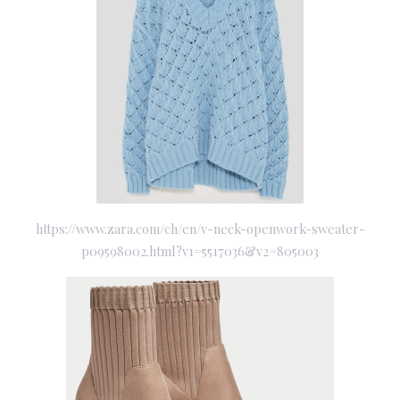
https://www.zara.com/ch/en/v-neck-openwork-sweater-
p09598002.html?v1=5517036&v2=805003