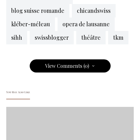
blog suisse romande
chicandswiss
kléber-méleau
opera de lausanne
sihh
swissblogger
théâtre
tkm
View Comments (0)
You May Also Like