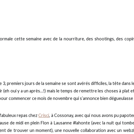
normale cette semaine avec de la nourriture, des shootings, des copi
e 3, premiers jours de la semaine se sont avérés difficiles, la tête dans
ir (eh oui y a un après…!) mais le temps de remettre les choses à plat et
 pour commencer ce mois de novembre qui s’annonce bien dégueulasse 
ce fabuleux repas chez
Crisci
, à Cossonay, avec qui nous avons pu papot
ause de midi en plein Flon à Lausanne #lahonte (avec la nuit qui tomb
dent de trouver un moment), une nouvelle collaboration avec un webz