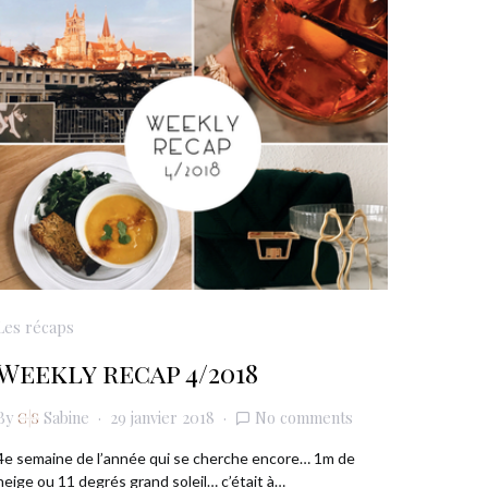
Les récaps
Weekly recap 4/2018
By
Sabine
29 janvier 2018
No comments
4e semaine de l’année qui se cherche encore… 1m de
neige ou 11 degrés grand soleil… c’était à…