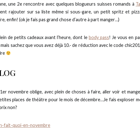
nne, une 2e rencontre avec quelques blogueurs suisses romands à
T
ment rajouter sur sa liste même si sous-gare, un petit spritz et pizz
ire, enfin! (ok je fais pas grand chose d’autre à part manger…)
 plein de petits cadeaux avant l’heure, dont le
body pass
! Je vous en pa
, mais sachez que vous avez déjà 10.- de réduction avec le code chic201
dre
blog
 1er novembre oblige, avec plein de choses à faire, aller voir et mange
petites places de théâtre pour le mois de décembre…Je fais exploser 
 prix non?