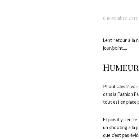
6 novembre 2017
Lent retour à la 
jour/point….
Humeur
Pfiouf….les 2, voir
dans la Fashion Fa
tout est en place
Et puis il y a eu 
un shooting à la p
que c’est pas évi