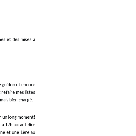
nes et des mises à
 le guidon et encore
 refaire mes listes
mais bien chargé.
er un long moment!
e à 17h autant dire
ine et une 1ère au