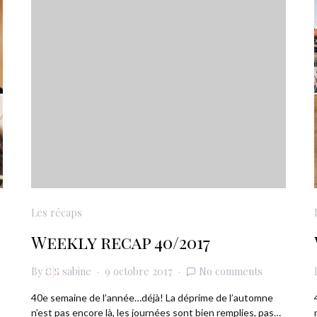
Les récaps
Weekly recap 40/2017
By
sabine
9 octobre 2017
No comments
40e semaine de l’année…déjà! La déprime de l’automne
n’est pas encore là, les journées sont bien remplies, pas…