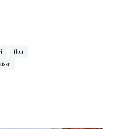
ci
flon
uisse