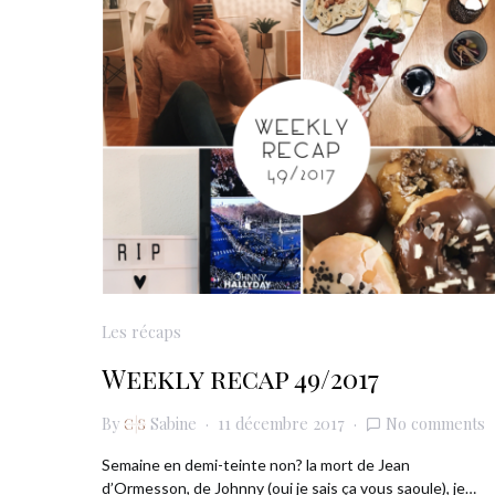
Les récaps
Weekly recap 49/2017
By
Sabine
11 décembre 2017
No comments
Semaine en demi-teinte non? la mort de Jean
d’Ormesson, de Johnny (oui je sais ça vous saoule), je…