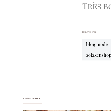
Très b
Related Tags
blog mode
solskensho
You May Also Like