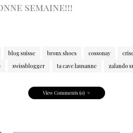
onne semaine!!!
blog suisse
bronx shoes
cossonay
cris
p
swissblogger
ta cave lausanne
zalando s
View Comments (0)