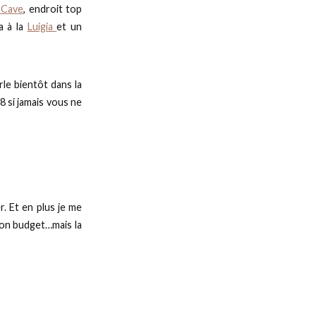
aCave
, endroit top
a à la
Luigia
et un
rle bientôt dans la
8 si jamais vous ne
r. Et en plus je me
mon budget…mais la