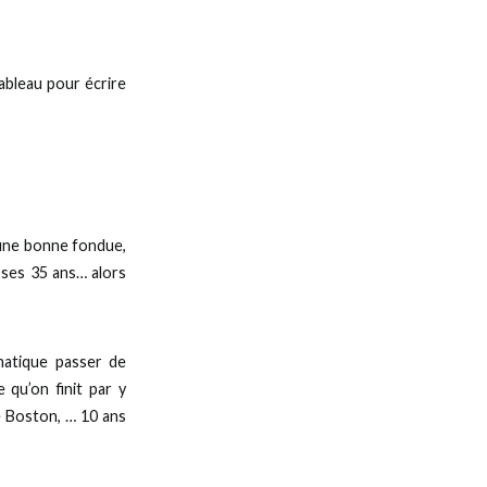
tableau pour écrire
’une bonne fondue,
 ses 35 ans… alors
matique passer de
 qu’on finit par y
e Boston, … 10 ans