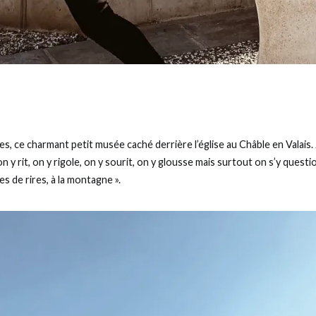
, ce charmant petit musée caché derrière l’église au Châble en Valais.
 y rit, on y rigole, on y sourit, on y glousse mais surtout on s’y quest
es de rires, à la montagne ».