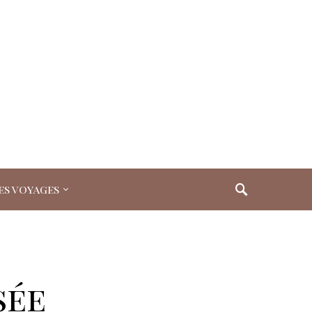
es voyages
sée