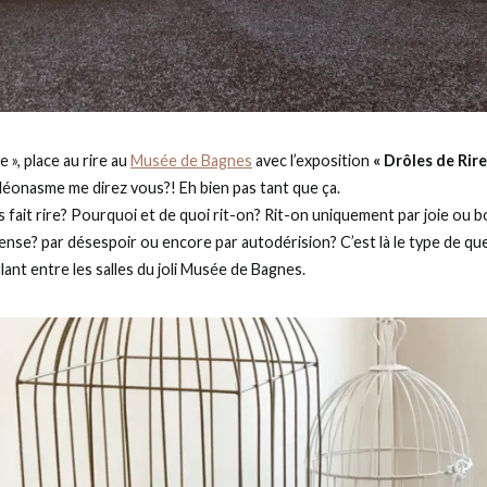
 », place au rire au
Musée de Bagnes
avec l’exposition
« Drôles de Rires
pléonasme me direz vous?! Eh bien pas tant que ça.
s fait rire? Pourquoi et de quoi rit-on? Rit-on uniquement par joie o
nse? par désespoir ou encore par autodérision? C’est là le type de qu
nt entre les salles du joli Musée de Bagnes.