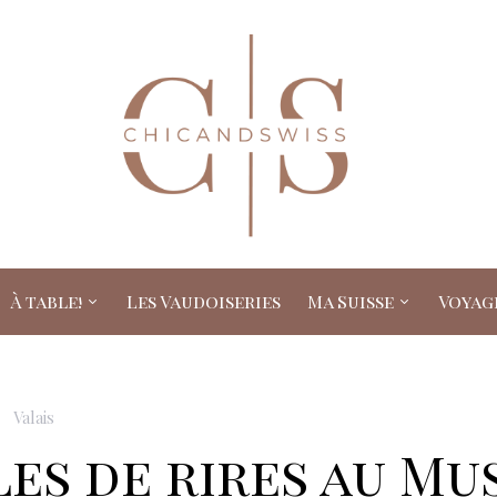
À table!
Les Vaudoiseries
Ma Suisse
Voyag
Valais
es de rires au Mu