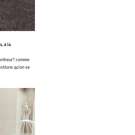
, à la
u bonheur? comme
estions qu’on se