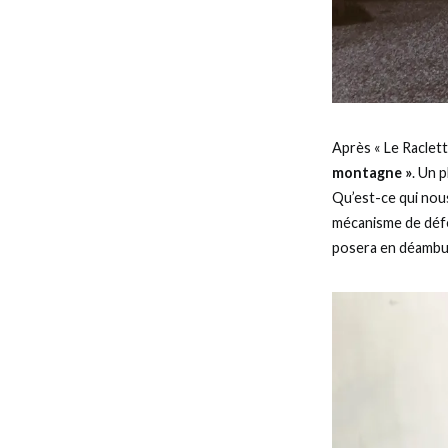
Après « Le Raclette
montagne »
. Un 
Qu’est-ce qui nou
mécanisme de défe
posera en déambula