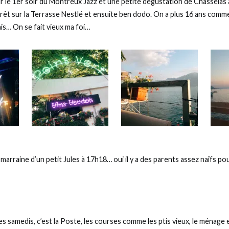
r le 1er soir du Montreux Jazz et une petite dégustation de Chasselas 
rêt sur la Terrasse Nestlé et ensuite ben dodo. On a plus 16 ans comme
ais… On se fait vieux ma foi…
 marraine d’un petit Jules à 17h18… oui il y a des parents assez naïfs
 samedis, c’est la Poste, les courses comme les ptis vieux, le ménage 