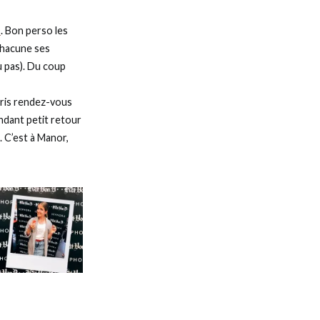
D
. Bon perso les
 chacune ses
u pas). Du coup
 pris rendez-vous
ndant petit retour
 C’est à Manor,