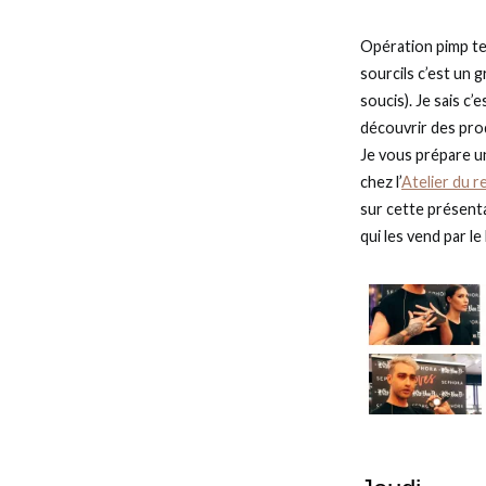
Opération pimp tes
sourcils c’est un 
soucis). Je sais c
découvrir des produ
Je vous prépare un
chez l’
Atelier du r
sur cette présent
qui les vend par le