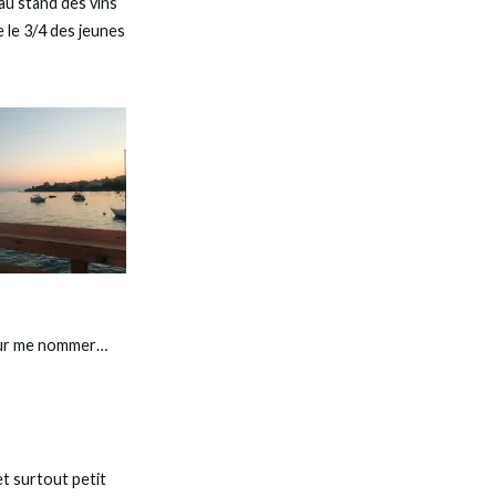
au stand des vins
 le 3/4 des jeunes
 pour me nommer…
et surtout petit