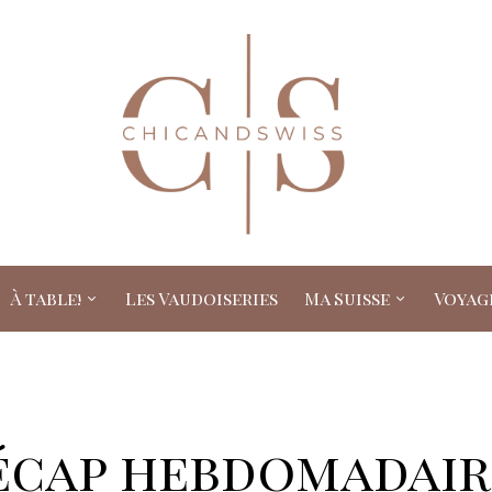
À table!
Les Vaudoiseries
Ma Suisse
Voyag
écap hebdomadair