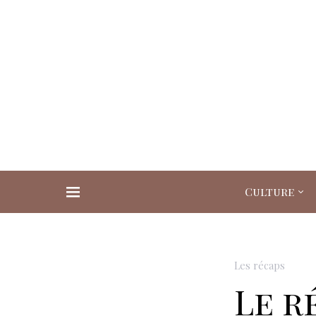
Culture
Search for:
Les récaps
Le r