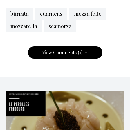
burrata
cuarnens
mozza'fiato
mozzarella
scamorza
View Comments (1)