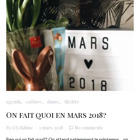
agenda
culture
danse
théâtre
On fait quoi en mars 2018?
By
Sabine
1 mars 2018
No comments
Ben oui on fait quoi?? On attend patiemment le printemps… on