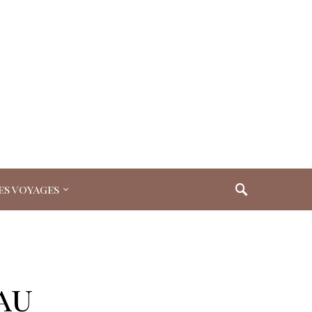
es voyages
au