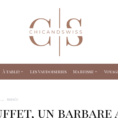
À table!
Les Vaudoiseries
Ma Suisse
Voyag
..
musée
ffet, un barbare 