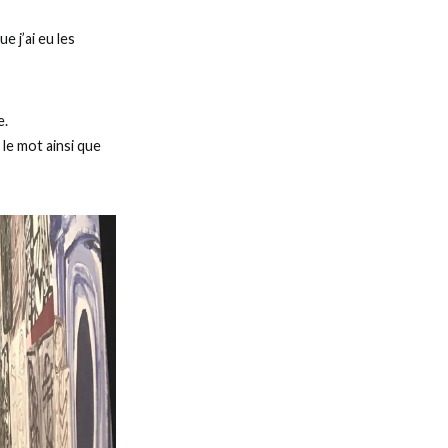
que j’ai eu les
e.
 le mot ainsi que