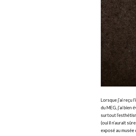
Lorsque j’ai reçu 
du MEG, j’ai bien 
surtout l’esthéti
(oui il n’aurait sû
exposé au musée 