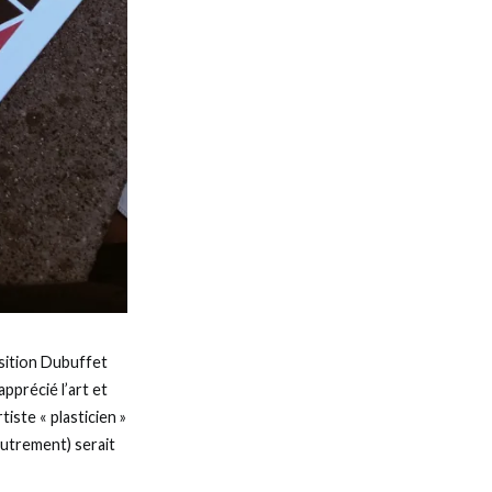
osition Dubuffet
pprécié l’art et
iste « plasticien »
 autrement) serait