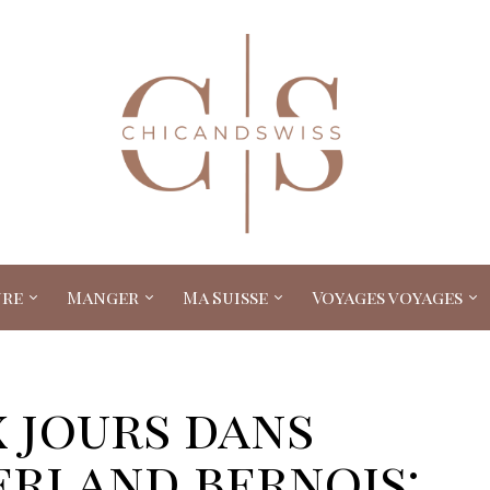
ure
Manger
Ma Suisse
Voyages voyages
 jours dans
erland bernois: