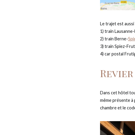
Le trajet est auss
1) train Lausanne
2) train Berne-
Spi
3) train Spiez-Fru
4) car postal Fru
Revier
Dans cet hôtel tou
même présente à p
chambre et le code