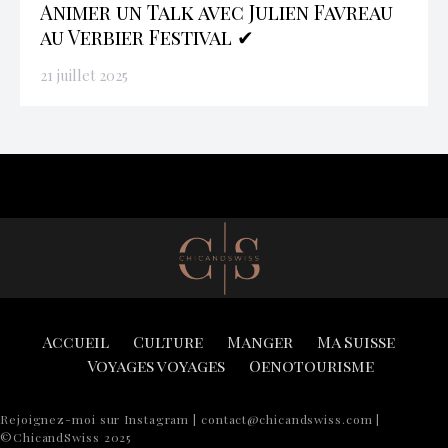
Animer un Talk avec Julien Favreau
au Verbier Festival ✔
21 juillet 2025
Accueil
Culture
Manger
Ma Suisse
Voyages voyages
Oenotourisme
Rejoignez-moi sur Instagram | contact@chicandswiss.com |
©ChicandSwiss 2025