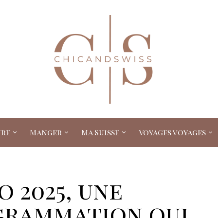
ure
Manger
Ma Suisse
Voyages voyages
o 2025, une
grammation qui