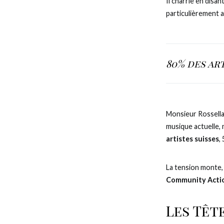
Il charrie en disan
particulièrement a
80% des ar
Monsieur Rossellat
musique actuelle,
artistes suisses
,
La tension monte, 
Community Acti
Les Tête