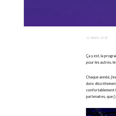
22 mars 2025
Ça y est, la progr
pour les autres, le
Chaque année, j’e
donc discrètement,
confortablement in
partenaires, que j’