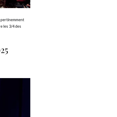
nt pertinemment
e les 3/4 des
25