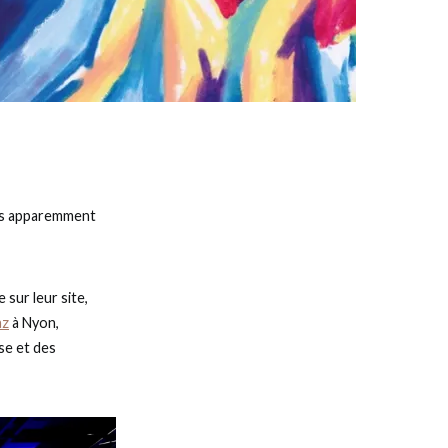
mais apparemment
 sur leur site,
az
à Nyon,
sse et des