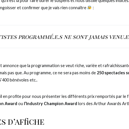
t qu’il est là pour faire durer le suspens et nous distille quelques indices
ngoisser et confirmer que je vais rien connaître
:
tistes programmé.e.s ne sont jamais venu.e.
 annonce que la programmation se veut riche, variée et rafraichissante
 mais pas que. Au programme, ce ne sera pas moins de
250 spectacles s
 5’400 bénévoles etc..
il en profite pour nous présenter les différents prix remportés par le f
on Award
ou
l’Industry Champion Award
lors des Arthur Awards Ar
s d’affiche