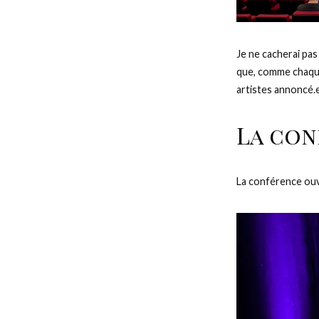
Je ne cacherai pas
que, comme chaque 
artistes annoncé.e
La con
La conférence ouv