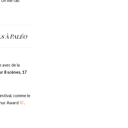
. Un me fait
s à Paléo
 avec de la
ur 8 scènes, 17
estival, comme le
thur Award
.