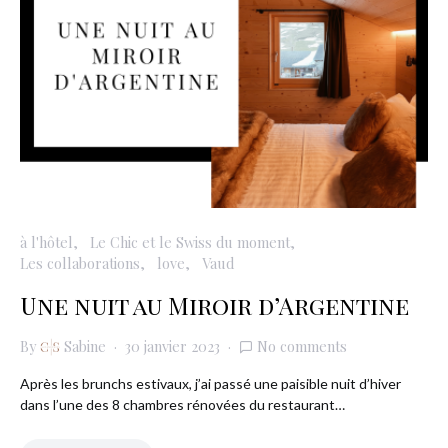
à l'hôtel
Le Chic et le Swiss du moment
Les collaborations
love
Vaud
Une nuit au Miroir d’Argentine
By
Sabine
30 janvier 2023
No comments
Après les brunchs estivaux, j’ai passé une paisible nuit d’hiver
dans l’une des 8 chambres rénovées du restaurant…