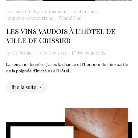
Le Chic et le Swiss du moment
restaurants
un peu d'oenotourisme
Wine&Dine
Les Vins Vaudois à l’Hôtel de
Ville de Crissier
By
Sabine
9 février 2023
No comments
La semaine dernière, j’ai eu la chance et l’honneur de faire partie
de la poignée d’invité.es à l’Hôtel…
lire la suite