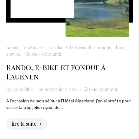
Berne
en Suisse
Le Chic et le Swiss du moment
love
sorties
Suisse-Allemande
Rando, e-bike et fondue à
Lauenen
By
Sabine
26 septembre 2022
One comment
A l’occasion de mon séjour à l’Hôtel Alpenland, j’en ai profité pour
visiter la trop jolie région de…
lire la suite