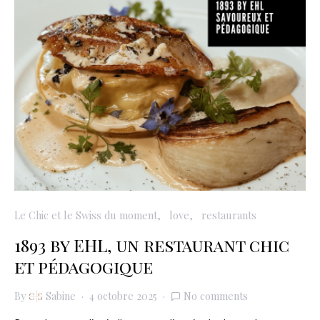
Le Chic et le Swiss du moment
love
restaurants
1893 by EHL, un restaurant chic
et pédagogique
By
Sabine
4 octobre 2025
No comments