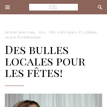
Search for:
j'ai testé pour vous
love
S'il y a des vignes, il y a Sabine
un peu d'oenotourisme
Des bulles
locales pour
les fêtes!