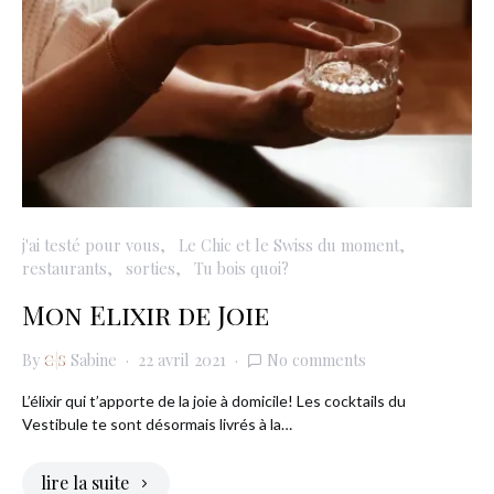
j'ai testé pour vous
Le Chic et le Swiss du moment
restaurants
sorties
Tu bois quoi?
Mon Elixir de Joie
By
Sabine
22 avril 2021
No comments
L’élixir qui t’apporte de la joie à domicile! Les cocktails du
Vestibule te sont désormais livrés à la…
lire la suite