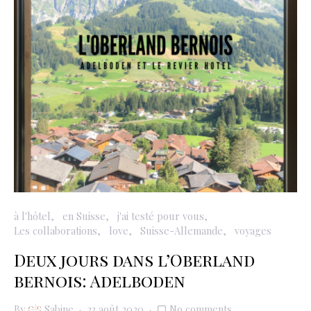
à l'hôtel
en Suisse
j'ai testé pour vous
Les collaborations
love
Suisse-Allemande
voyages
Deux jours dans l’Oberland
bernois: Adelboden
By
Sabine
23 août 2020
No comments